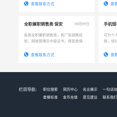
电话
查看联系方式
查
全职兼职销售类 保安
08月09日
各类全职兼职销售类，有广告销售经
可为个
验，网络管理员中级证书，保安类保安
频，培
队长，形象岗或幼儿园保安，维修水电
可为个
有高低压电工证和十几年工作经验
频，培
查看联系方式
查
音！你
成为拍
栏目导航:
职位搜索
简历中心
名企展示
一句话
套餐标准
金币充值
意见建议
联系我