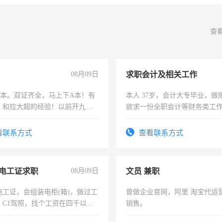
查
08月09日
求职会计及相关工作
，B本。双证齐全，马上下A本！有
本人 37岁，会计大专毕业，做
，和拉大超的经验！以前开九米
欲求一份全职会计等财务类工
土车
计证
看联系方式
查看联系方式
电工证求职
08月09日
文员 兼职
电工证，会组装电柜(箱)，做过工
曾做企业官网，阿里 淘宝代运
；C1驾照，找个工资在四千以
销售。
强县以外需要有住宿，保险勿扰