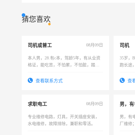
猜您喜欢
司机或普工
08月09日
司机
本人男，28.有c本，驾龄5年，有从业资
35岁
格证，能吃苦，不怕累，不怕脏，踏
跑长途
实，需求稳定工作一份，保险不干
六，渣
查看联系方式
查
求职电工
08月09日
男，有
专业维修电路，灯具，开关插座安装，
男，有
水电维修，故障排除，兼职和零活。
厂维修
上，枣