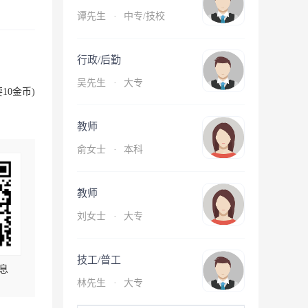
谭先生
·
中专/技校
行政/后勤
吴先生
·
大专
10金币)
教师
俞女士
·
本科
教师
刘女士
·
大专
技工/普工
息
林先生
·
大专