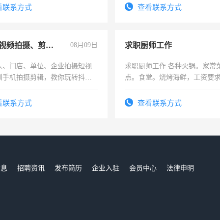
看联系方式
查看联系方式
手机短视频拍摄、剪辑、抖音快手
08月09日
求职厨师工作
人、门店、单位、企业拍摄短视
求职厨师工作 各种火锅。家常
训手机拍摄剪辑，教你玩转抖音
点。食堂。烧烤海鲜，工资要求6
人、门店、单位、企业拍摄短视
上
训手机拍摄剪辑，教你玩转抖
看联系方式
查看联系方式
也可以成为拍摄达人！你也可以
摄达人！
信息
招聘资讯
发布简历
企业入驻
会员中心
法律申明
们