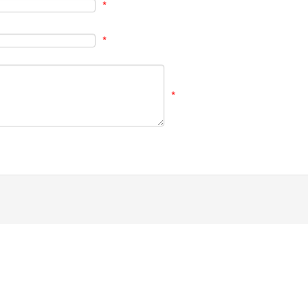
*
*
*