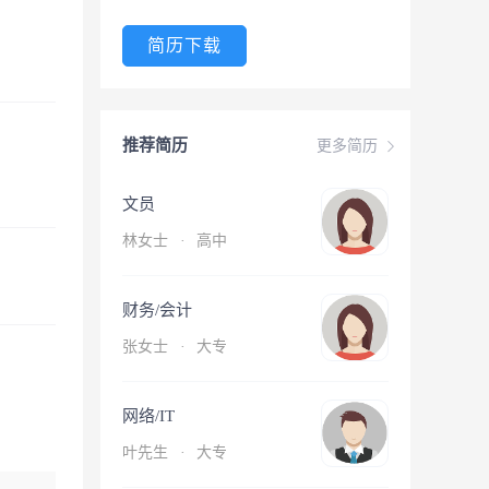
简历下载
推荐简历
更多简历
文员
林女士
·
高中
财务/会计
张女士
·
大专
网络/IT
叶先生
·
大专