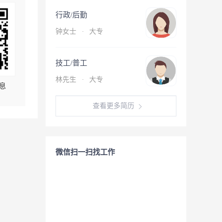
行政/后勤
钟女士
·
大专
技工/普工
林先生
·
大专
息
查看更多简历
微信扫一扫找工作